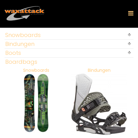
Snowboards
Bindungen
Boots
Boardbags
Snowboards
Bindungen