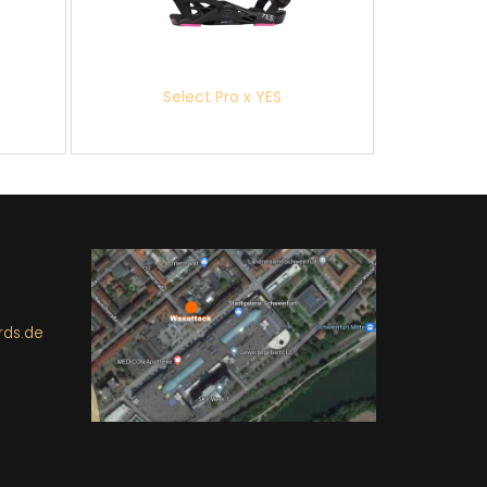
Select Pro x YES
rds.de