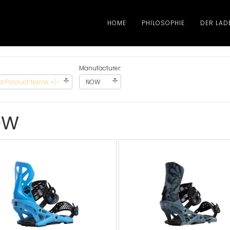
HOME
PHILOSOPHIE
DER LAD
Manufacturer:
d Product Name +/-
NOW
OW