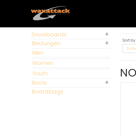
Snowboards
Sort by
Bindungen
Sorte
Men
Women
N
Youth
Boots
Boardbags