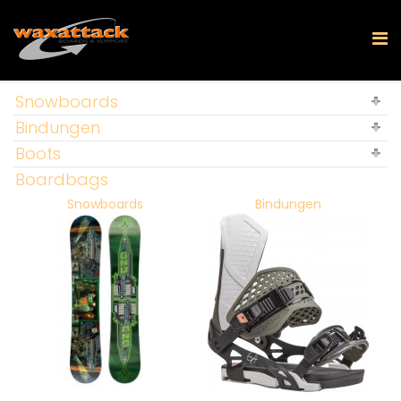
Snowboards
Bindungen
Boots
Boardbags
Snowboards
Bindungen