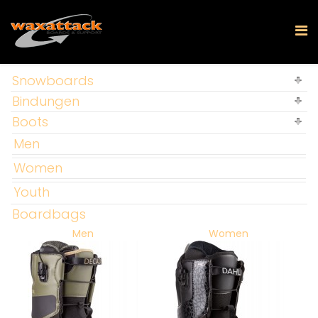
Snowboards
Bindungen
Boots
Men
Women
Youth
Boardbags
Men
Women