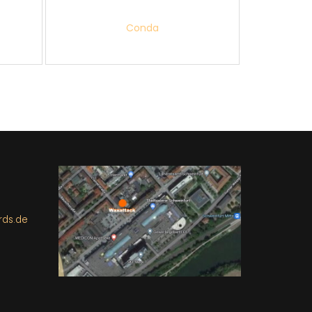
Conda
rds.de