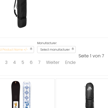
Manufacturer:
d Product Name +/-
Select manufacturer
Seite 1 von 7
3
4
5
6
7
Weiter
Ende