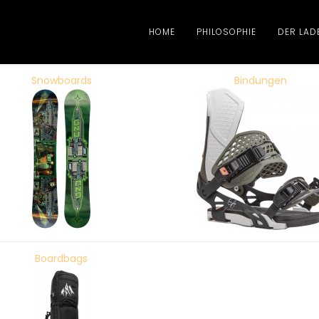
HOME
PHILOSOPHIE
DER LAD
Snowboards
Bindungen
Boardbags