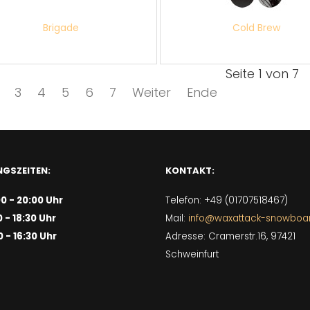
Brigade
Cold Brew
Seite 1 von 7
3
4
5
6
7
Weiter
Ende
GSZEITEN:
KONTAKT:
00 - 20:00 Uhr
Telefon: +49 (01707518467)
0 - 18:30 Uhr
Mail:
info@waxattack-snowboa
0 - 16:30 Uhr
Adresse: Cramerstr.16, 97421
Schweinfurt