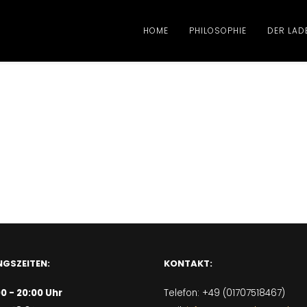
HOME
PHILOSOPHIE
DER LAD
GSZEITEN:
KONTAKT:
00 - 20:00 Uhr
Telefon: +49 (01707518467)