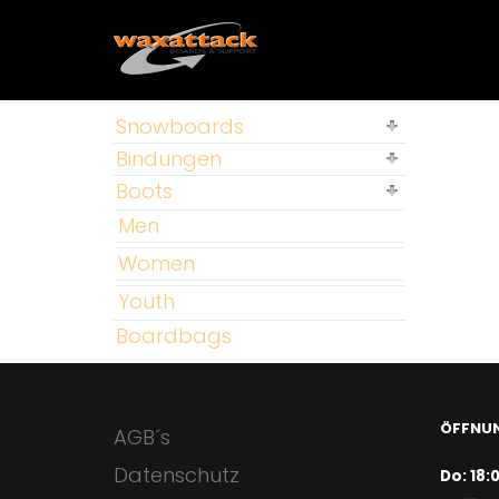
Snowboards
Bindungen
Boots
Men
Women
Youth
Boardbags
ÖFFNUN
AGB´s
Datenschutz
Do: 18: