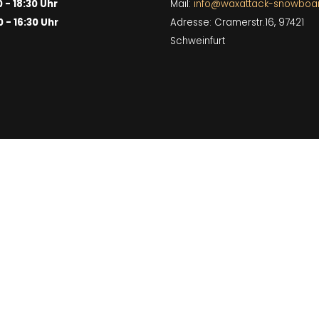
0 - 18:30 Uhr
Mail:
info@waxattack-snowboa
0 - 16:30 Uhr
Adresse: Cramerstr.16, 97421
Schweinfurt