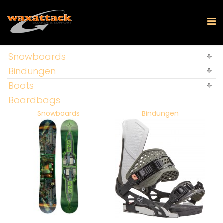
Snowboards
Bindungen
Boots
Boardbags
Snowboards
Bindungen