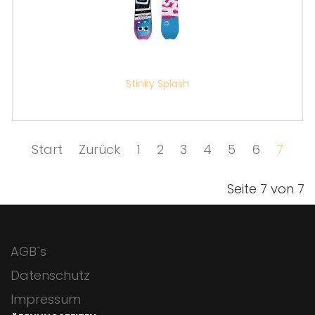
Stinky Splash
Start
Zurück
1
2
3
4
5
6
7
Seite 7 von 7
AGB´s
Datenschutz
Impressum