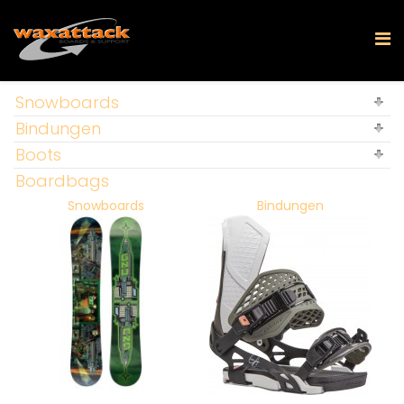
Snowboards
Bindungen
Boots
Boardbags
Snowboards
Bindungen