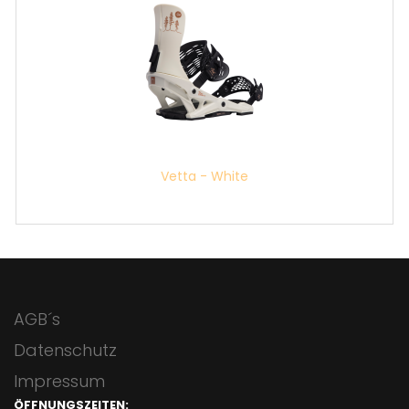
Vetta - White
AGB´s
Datenschutz
Impressum
ÖFFNUNGSZEITEN: