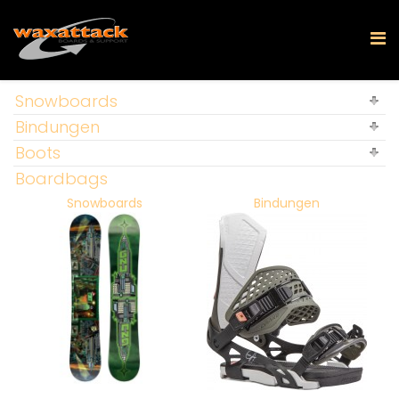
Snowboards
Bindungen
Boots
Boardbags
Snowboards
Bindungen