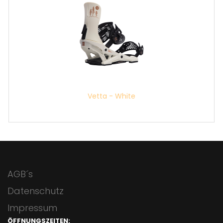
Vetta - White
AGB´s
Datenschutz
Impressum
ÖFFNUNGSZEITEN: