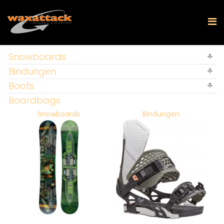
Snowboards
Bindungen
Boots
Boardbags
Snowboards
Bindungen